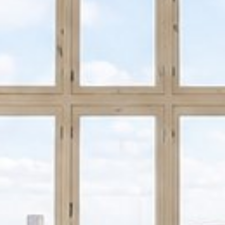


























