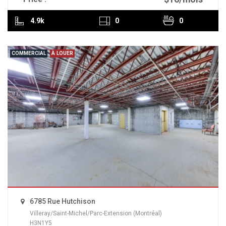
4.9k
0
0
COMMERCIAL
À LOUER
6785 Rue Hutchison
Villeray/Saint-Michel/Parc-Extension (Montréal)
H3N1Y5