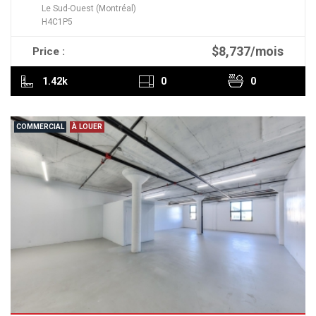
Le Sud-Ouest (Montréal)
H4C1P5
$8,737/mois
Price :
READ MORE
1.42k
0
0
COMMERCIAL
À LOUER