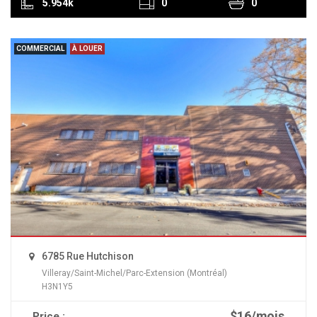
5.954k
0
0
COMMERCIAL
À LOUER
6785 Rue Hutchison
Villeray/Saint-Michel/Parc-Extension (Montréal)
H3N1Y5
$16/mois
Price :
READ MORE