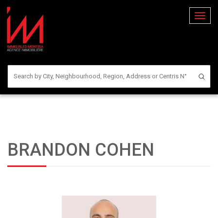
Bascul
la
naviga
BRANDON COHEN