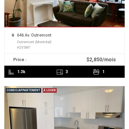
646 Av. Outremont
Outremont (Montréal)
H2V3M7
$2,850/mois
Price :
READ MORE
1.3k
3
1
CONDO/APPARTEMENT
À LOUER