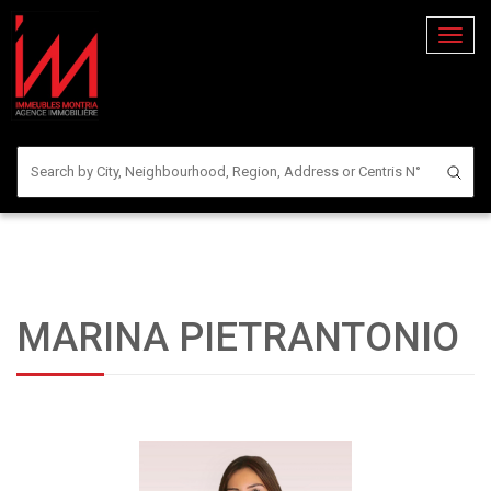
Bascul
la
naviga
MARINA PIETRANTONIO