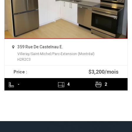
359 Rue De Castelnau E.
Villeray/Saint-Michel/Parc-Extension (Montréal)
H2R2C3
$3,200/mois
Price :
READ MORE
-
4
2