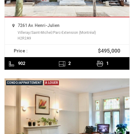
7261 Av. Henri-Julien
Villeray/Saint-Michel/Parc-Extension (Montréal)
H2R2A9
$495,000
Price :
READ MORE
902
2
1
CONDO/APPARTEMENT
À LOUER