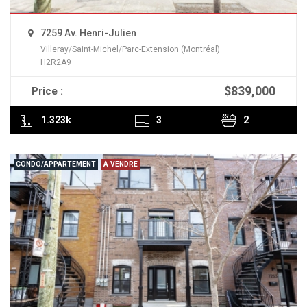
7259 Av. Henri-Julien
Villeray/Saint-Michel/Parc-Extension (Montréal)
H2R2A9
$839,000
Price :
READ MORE
1.323k
3
2
CONDO/APPARTEMENT
À VENDRE